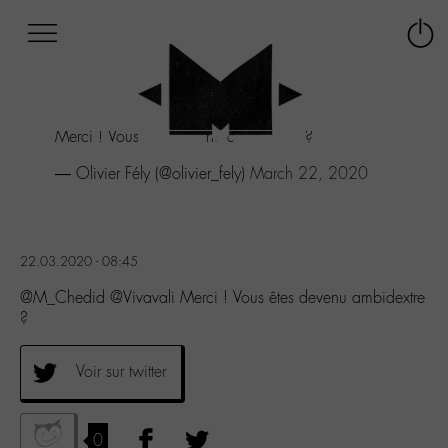
Afficher
Panneau de gestion des cookies
Labo
Connex
-
le
M-
menu
Aller
Merci ! Vous êtes devenu ambidextre ?
au
menu
— Olivier Fély (@olivier_fely)
March 22, 2020
Aller
au
contenu
Aller
22.03.2020 - 08:45
à
la
@M_Chedid @Vivavali Merci ! Vous êtes devenu ambidextre
recherche
?
Voir sur twitter
0