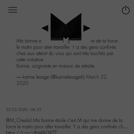
Afficher
Panneau de gestion des cookies
Labo
Connex
-
le
M-
menu
Aller
Ma bonne étoile c'est M qui me donne de la force
au
le matin pour aller travailler. Y a des gens confinés
menu
chez eux atteint du virus qui sont très touchés par
Aller
cette initiative.
au
Karine, soignante en maison de retraite.
contenu
Aller
— karine lesage (@karinelesage6)
March 22,
à
2020
la
recherche
22.03.2020 - 04:35
@M_Chedid Ma bonne étoile c’est M qui me donne de la
force le matin pour aller travailler. Y a des gens confinés ch…
https://t.co/dlH4Jh097T