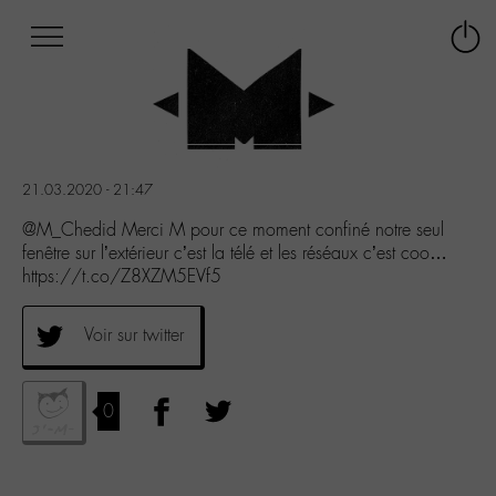
Afficher
Panneau de gestion des cookies
Labo
Connex
-
le
M-
menu
Aller
au
menu
21.03.2020 - 21:47
Aller
au
@M_Chedid Merci M pour ce moment confiné notre seul
contenu
fenêtre sur l’extérieur c’est la télé et les réséaux c’est coo…
Aller
https://t.co/Z8XZM5EVf5
à
la
Voir sur twitter
recherche
0