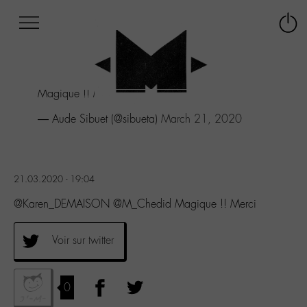
Afficher
Panneau de gestion des cookies
Labo
Connex
-
le
M-
menu
Aller
Magique !! Merci
au
menu
— Aude Sibuet (@sibueta)
March 21, 2020
Aller
au
contenu
Aller
21.03.2020 - 19:04
à
la
@Karen_DEMAISON @M_Chedid Magique !! Merci
recherche
Voir sur twitter
0