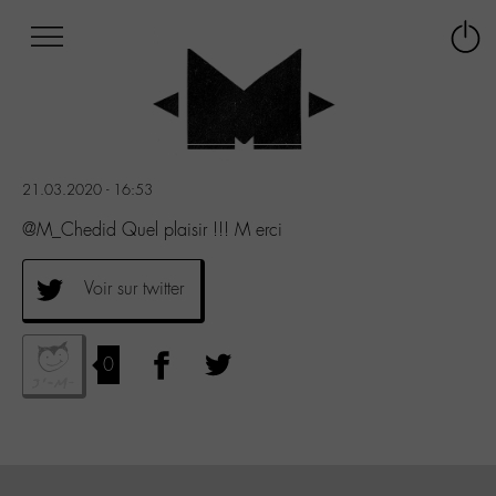
Afficher
Panneau de gestion des cookies
Labo
Connex
-
le
M-
menu
Aller
au
menu
21.03.2020 - 16:53
Aller
au
@M_Chedid Quel plaisir !!! M erci
contenu
Aller
Voir sur twitter
à
la
recherche
0