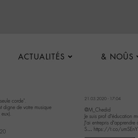
ACTUALITÉS
& NOÛS
21.03.2020 - 17:04
seule corde".
nt digne de votre musique
@M_Chedid
 eux).
Je suis prof d’éducation m
J’ai entrepris d’apprendr
S… https://t.co/umSEn
020