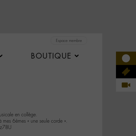
Espace membre
BOUTIQUE
usicale en collège.
e à mes 6èmes « une seule corde ».
Yz78U