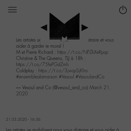
Afficher
Panneau de gestion des cookies
Labo
Connex
-
le
M-
menu
Aller
Les artistes se mobilisent pour vous distraire et vous
au
aider à garder le moral !
menu
M et Pierre Richard :
https://t.co/NPZkXeRpqc
Aller
Christine & The Queens, TLJ à 18h :
au
https://t.co/75fePGdZmh
contenu
Coldplay :
https://t.co/3jwqsSjKho
Aller
#ensemblealamaison
#Vesoul
#VesoulandCo
à
la
— Vesoul and Co (@vesoul_and_co)
March 21,
recherche
2020
21.03.2020 - 16:56
Les artistes se mobilisent pour vous distraire et vous aider à