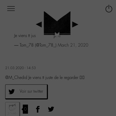
Afficher
Panneau de gestion des cookies
Labo
Connex
-
le
M-
menu
Aller
Je viens tt juste de le regarder 👌🏼
au
menu
— Tom_78 (@Tom_78_)
March 21, 2020
Aller
au
contenu
Aller
21.03.2020 - 14:53
à
la
@M_Chedid Je viens tt juste de le regarder 👌🏼
recherche
Voir sur twitter
0