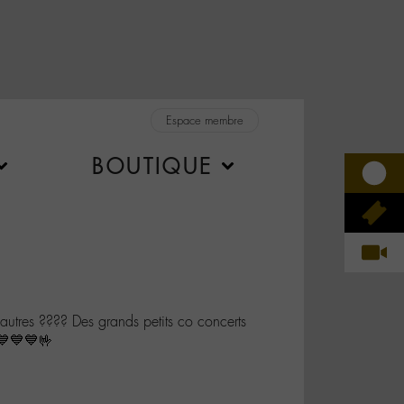
Espace membre
BOUTIQUE
tres ???? Des grands petits co concerts
💙💙💙🤟