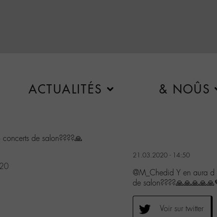
ACTUALITÉS
& NOÛS
o concerts de salon????🙏
21.03.2020 - 14:50
020
@M_Chedid Y en aura d au
de salon????🙏🙏🙏🙏🙏
Voir sur twitter