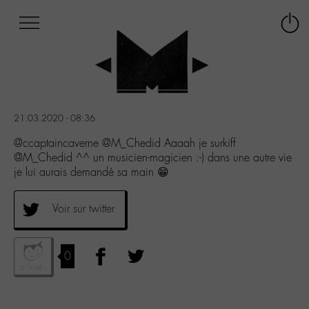
Afficher
Panneau de gestion des cookies
Labo
Connex
-
le
M-
menu
Aller
au
menu
21.03.2020 - 08:36
Aller
au
@ccaptaincaverne @M_Chedid Aaaah je surkiff
contenu
@M_Chedid ^^ un musicien-magicien :-) dans une autre vie
Aller
je lui aurais demandé sa main 😁
à
la
Voir sur twitter
recherche
0