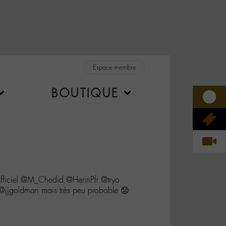
Espace membre
BOUTIQUE
ficiel @M_Chedid @HenriPfr @tryo
 @jjgoldman mais très peu probable 😟