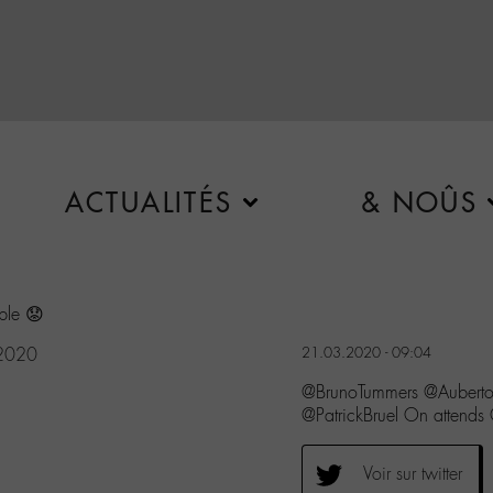
ACTUALITÉS
& NOÛS
ble 😟
 2020
21.03.2020 - 09:04
@BrunoTummers @Aubertof
@PatrickBruel On attends
Voir sur twitter