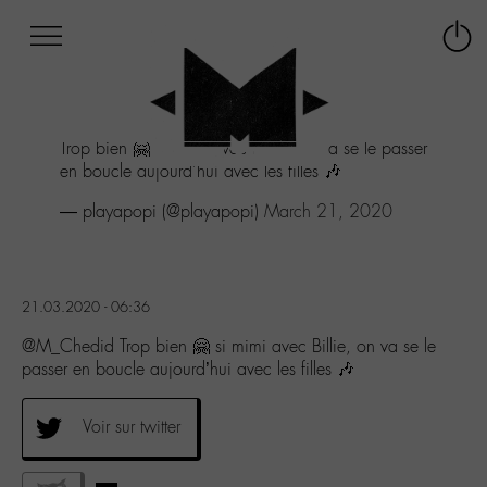
Afficher
Panneau de gestion des cookies
Labo
Connex
-
le
M-
menu
Aller
Trop bien 🤗 si mimi avec Billie, on va se le passer
au
en boucle aujourd'hui avec les filles 🎶
menu
Aller
— playapopi (@playapopi)
March 21, 2020
au
contenu
Aller
à
21.03.2020 - 06:36
la
recherche
@M_Chedid Trop bien 🤗 si mimi avec Billie, on va se le
passer en boucle aujourd’hui avec les filles 🎶
Voir sur twitter