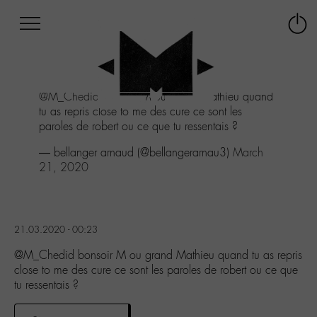
Afficher
Panneau de gestion des cookies
Labo
Connex
-
le
M-
menu
Aller
@M_Chedid
bonsoir M ou grand Mathieu quand
au
tu as repris close to me des cure ce sont les
menu
paroles de robert ou ce que tu ressentais ?
Aller
au
— bellanger arnaud (@bellangerarnau3)
March
contenu
21, 2020
Aller
à
la
recherche
21.03.2020 - 00:23
@M_Chedid bonsoir M ou grand Mathieu quand tu as repris
close to me des cure ce sont les paroles de robert ou ce que
tu ressentais ?