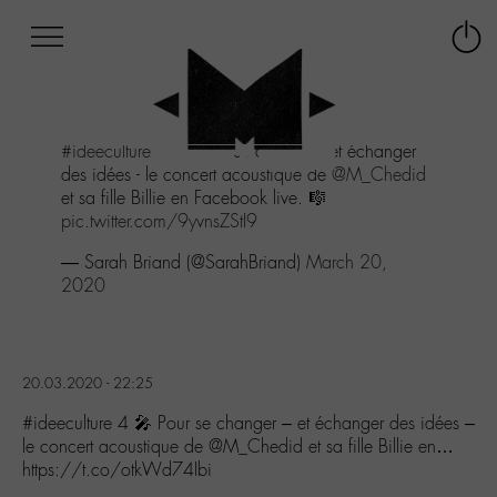
Afficher
Panneau de gestion des cookies
Labo
Connex
-
le
M-
menu
Aller
#ideeculture
4 🎤 Pour se changer - et échanger
au
des idées - le concert acoustique de
@M_Chedid
menu
et sa fille Billie en Facebook live. 🎼
Aller
pic.twitter.com/9yvnsZStI9
au
contenu
— Sarah Briand (@SarahBriand)
March 20,
Aller
2020
à
la
recherche
20.03.2020 - 22:25
#ideeculture 4 🎤 Pour se changer – et échanger des idées –
le concert acoustique de @M_Chedid et sa fille Billie en…
https://t.co/otkWd74Ibi