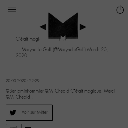
Afficher
Panneau de gestion des cookies
Labo
Connex
-
le
M-
menu
Aller
C'était magique. Merci
@M_Chedid
!
au
menu
— Maryne Le Goff (@MaryneLeGoff)
March 20,
Aller
2020
au
contenu
Aller
à
20.03.2020 - 22:29
la
recherche
@BenjaminPommier @M_Chedid C’était magique. Merci
@M_Chedid !
Voir sur twitter