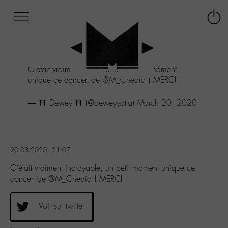
Afficher
Panneau de gestion des cookies
Labo
Connex
-
le
M-
menu
Aller
C'était vraiment incroyable, un petit moment
au
unique ce concert de
@M_Chedid
! MERCI !
menu
Aller
— ⛩ Dewey ⛩ (@deweyyatta)
March 20, 2020
au
contenu
Aller
à
la
20.03.2020 - 21:07
recherche
C’était vraiment incroyable, un petit moment unique ce
concert de @M_Chedid ! MERCI !
Voir sur twitter