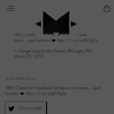
Afficher
Panneau de gestion des cookies
Labo
Connex
-
le
M-
menu
Aller
.
@M_Chedid
en FacebookLive depuis une
au
heure... quel bonheur ❤️
https://t.co/sjoJK2rg0s
menu
Aller
— Ginger jusqu’à pas d’heure (@Ginger_Klo)
au
March 20, 2020
contenu
Aller
à
la
recherche
20.03.2020 - 21:02
.@M_Chedid en FacebookLive depuis une heure… quel
bonheur ❤️ https://t.co/sjoJK2rg0s
Voir sur twitter