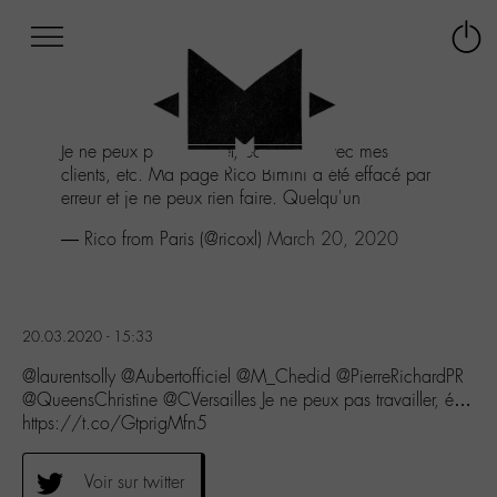
Afficher
Panneau de gestion des cookies
Labo
Connex
-
le
M-
menu
Aller
Je ne peux pas travailler, échanger avec mes
au
clients, etc. Ma page Rico Bimini a été effacé par
menu
erreur et je ne peux rien faire. Quelqu'un
Aller
au
— Rico from Paris (@ricoxl)
March 20, 2020
contenu
Aller
à
la
20.03.2020 - 15:33
recherche
@laurentsolly @Aubertofficiel @M_Chedid @PierreRichardPR
@QueensChristine @CVersailles Je ne peux pas travailler, é…
https://t.co/GtprigMfn5
Voir sur twitter