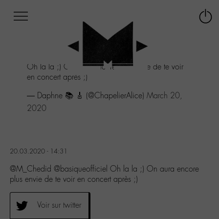
Afficher
Panneau de gestion des cookies
Labo
Connex
-
le
M-
menu
Aller
Oh la la ;) On aura encore plus envie de te voir
au
en concert après ;)
menu
Aller
— Daphne 📚 🎸 (@ChapelierAlice)
March 20,
au
2020
contenu
Aller
à
la
recherche
20.03.2020 - 14:31
@M_Chedid @basiqueofficiel Oh la la ;) On aura encore
plus envie de te voir en concert après ;)
Voir sur twitter