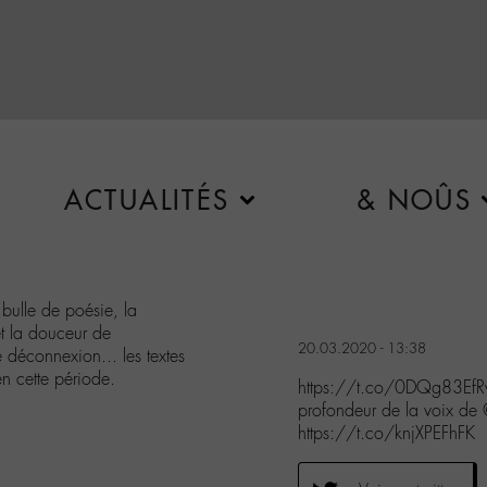
ACTUALITÉS
& NOÛS
bulle de poésie, la
t la douceur de
20.03.2020 - 13:38
déconnexion... les textes
n cette période.
https://t.co/0DQg83EfRw 
profondeur de la voix de
https://t.co/knjXPEFhFK