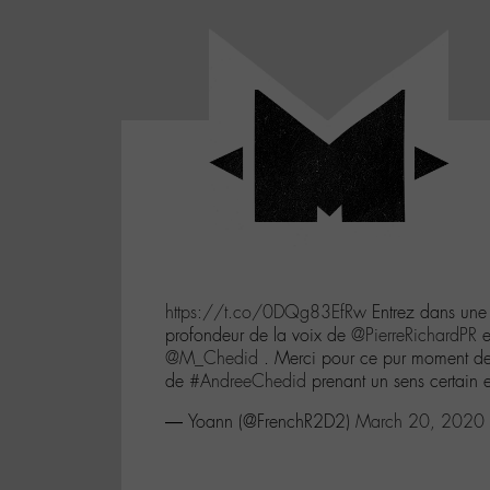
Panneau de gestion des cookies
LABO
-
Aller
Laboratoire
au
poétique
M-
menu
et
musical
Aller
autour
au
de
contenu
l'univers
Aller
de
-
à
M-
https://t.co/0DQg83EfRw
Entrez dans une 
la
profondeur de la voix de
@PierreRichardPR
e
recherche
@M_Chedid
. Merci pour ce pur moment de 
de
#AndreeChedid
prenant un sens certain e
— Yoann (@FrenchR2D2)
March 20, 2020