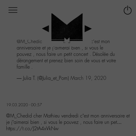
Afficher
Panneau de gestion des cookies
Labo
Connex
-
le
M-
menu
Aller
@M_Chedid
cher Mathieu vendredi c’est mon
au
anniversaire et je j’aimerai bien , si vous le
menu
pouvez , nous faire un petit concert . Désolée du
Aller
dérangement et prenez bien soin de vous et votre
au
famille .
contenu
Aller
— Julia T. (@Julia_et_Pom)
March 19, 2020
à
la
recherche
19.03.2020 - 00:57
@M_Chedid cher Mathieu vendredi c’est mon anniversaire et
je j’aimerai bien , si vous le pouvez , nous faire un pet…
https://t.co/J2tA4xVkNw