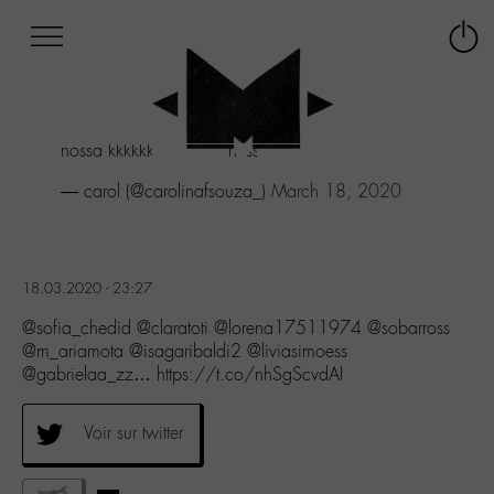
Afficher
Panneau de gestion des cookies
Labo
Connex
-
le
M-
menu
Aller
nossa kkkkkkk me fudi nessa
au
menu
— carol (@carolinafsouza_)
March 18, 2020
Aller
au
contenu
Aller
18.03.2020 - 23:27
à
la
@sofia_chedid @claratoti @lorena17511974 @sobarross
recherche
@m_ariamota @isagaribaldi2 @liviasimoess
@gabrielaa_zz… https://t.co/nhSgScvdAI
Voir sur twitter