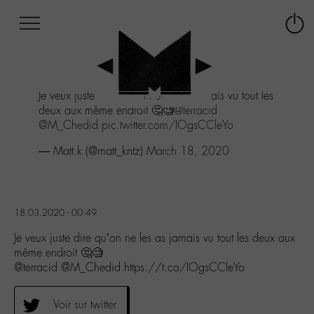
Afficher
Panneau de gestion des cookies
Labo
Connex
-
le
M-
menu
Aller
Je veux juste dire qu'on ne les as jamais vu tout les
au
deux aux même endroit 🤔🧐
@terracid
menu
@M_Chedid
pic.twitter.com/IOgsCCleYo
Aller
au
— Matt.k (@matt_kntz)
March 18, 2020
contenu
Aller
à
la
18.03.2020 - 00:49
recherche
Je veux juste dire qu’on ne les as jamais vu tout les deux aux
même endroit 🤔🧐
@terracid @M_Chedid https://t.co/IOgsCCleYo
Voir sur twitter