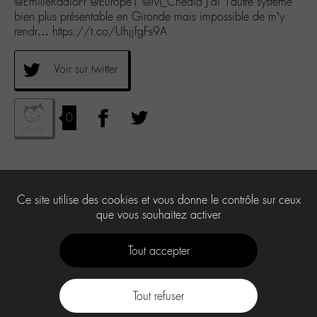
@EmilieRadioFr @Europe1 @M_Chedid J’ai 1autre système
bien plus présentable en Gironde mais impossible de m’y
rendr… https://t.co/UhjjfgFs9A
Voir sur twitter
0
Ce site utilise des cookies et vous donne le contrôle sur ceux
que vous souhaitez activer
Tout accepter
Tout refuser