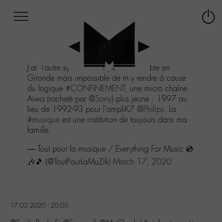
Afficher
Panneau de gestion des cookies
Labo
Connex
-
le
M-
menu
Aller
J'ai 1autre système bien plus présentable en
au
Gironde mais impossible de m'y rendre à cause
menu
du logique
#CONFINEMENT
, une micro chaîne
Aller
Aiwa (racheté par
@Sony
) plus jeune : 1997 au
au
lieu de 1992-93 pour l'ampliK7
@Philips
. La
contenu
#musique
est une institution de toujours dans ma
Aller
famille.
à
la
— Tout pour la musique / Everything For Music 💿
recherche
🎶🎵 (@ToutPourLaMuZik)
March 17, 2020
17.03.2020 - 20:03