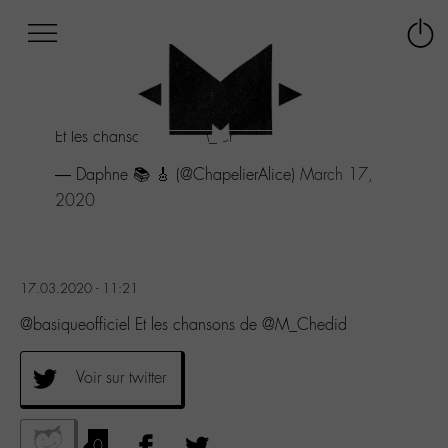
Afficher
Panneau de gestion des cookies
Labo
Connex
-
le
M-
menu
Aller
Et les chansons de
@M_Chedid
au
menu
— Daphne 📚 🎸 (@ChapelierAlice)
March 17,
Aller
2020
au
contenu
Aller
à
la
17.03.2020 - 11:21
recherche
@basiqueofficiel Et les chansons de @M_Chedid
Voir sur twitter
0