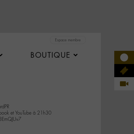
Espace membre
BOUTIQUE
rdPR
cebook et YouTube à 21h30
x03EmQJUv7