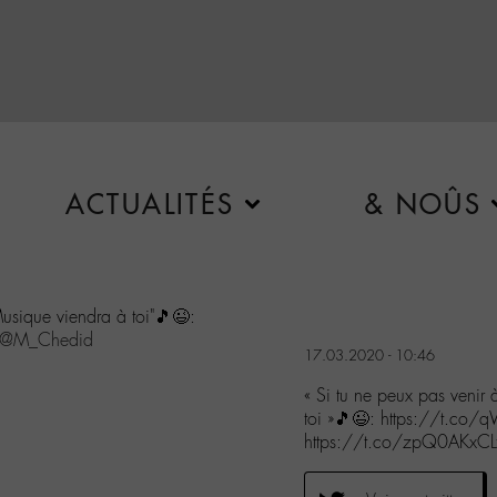
ACTUALITÉS
& NOÛS
Musique viendra à toi"🎵😉:
@M_Chedid
17.03.2020 - 10:46
« Si tu ne peux pas venir
toi »🎵😉: https://t.co
https://t.co/zpQ0AKxCL