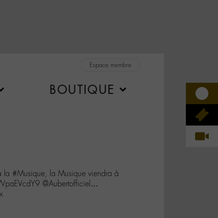
Espace membre
BOUTIQUE
 à la #Musique, la Musique viendra à
/qWpaEVcdY9 @Aubertofficiel…
x