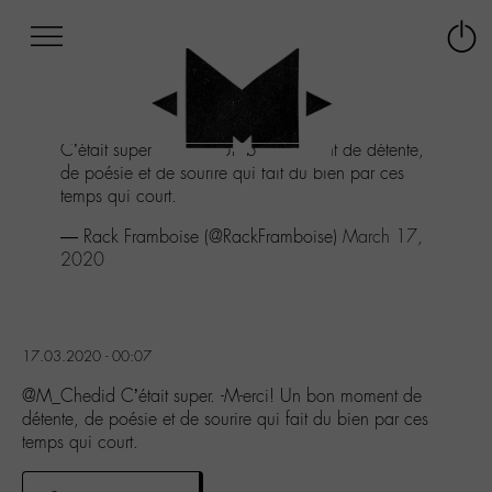
Afficher
Panneau de gestion des cookies
Labo
Connex
-
le
M-
menu
Aller
C’était super. -M-erci! Un bon moment de détente,
au
de poésie et de sourire qui fait du bien par ces
menu
temps qui court.
Aller
au
— Rack Framboise (@RackFramboise)
March 17,
contenu
2020
Aller
à
la
recherche
17.03.2020 - 00:07
@M_Chedid C’était super. -M-erci! Un bon moment de
détente, de poésie et de sourire qui fait du bien par ces
temps qui court.