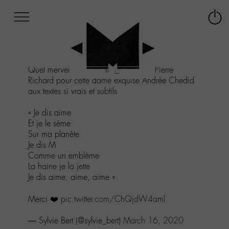
Afficher
Panneau de gestion des cookies
Labo
Connex
-
le
M-
menu
Aller
Quel merveilleux live
@M_Chedid
& Pierre
au
Richard pour cette dame exquise Andrée Chedid
menu
aux textes si vrais et subtils
Aller
au
« Je dis aime
contenu
Et je le sème
Aller
Sur ma planète
à
Je dis M
la
Comme un emblème
recherche
La haine je la jette
Je dis aime, aime, aime »
Merci ❤️
pic.twitter.com/ChQjdW4aml
— Sylvie Bert (@sylvie_bert)
March 16, 2020