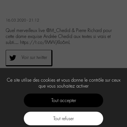
16.03.2020 - 21:12
Quel merveilleux live @M_Chedid & Pierre Richard pour
cette dame exquise Andrée Chedid aux textes si vrais et
subti… https://t.co/fMWjXlo6mL
Voir sur twitter
0
Ce site utilise des cookies et vous donne le contrôle sur ceux
que vous souhaitez activer
Tout accepter
Tout refuser