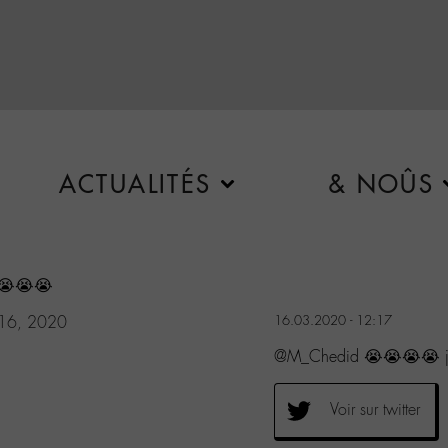
ACTUALITÉS
& NOÛS
😭😭😭😭
16, 2020
16.03.2020 - 12:17
@M_Chedid 😭😭😭😭 je t
Voir sur twitter