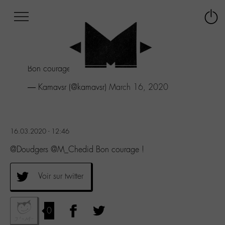
Afficher
Panneau de gestion des cookies
Labo
Connex
-
le
M-
menu
Aller
Bon courage !
au
menu
— Kamavsr (@kamavsr)
March 16, 2020
Aller
au
contenu
Aller
16.03.2020 - 12:46
à
la
@Doudgers @M_Chedid Bon courage !
recherche
Voir sur twitter
0