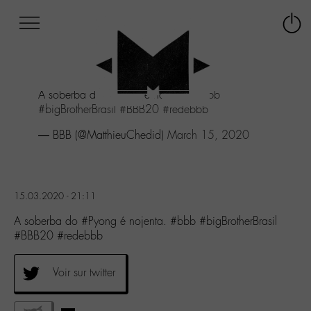
Afficher
Panneau de gestion des cookies
Labo
Connex
-
le
M-
menu
Aller
A soberba do
#Pyong
é nojenta.
#bbb
au
#bigBrotherBrasil
#BBB20
#redebbb
menu
Aller
— BBB (@MatthieuChedid)
March 15, 2020
au
contenu
Aller
à
15.03.2020 - 21:11
la
recherche
A soberba do #Pyong é nojenta. #bbb #bigBrotherBrasil
#BBB20 #redebbb
Voir sur twitter