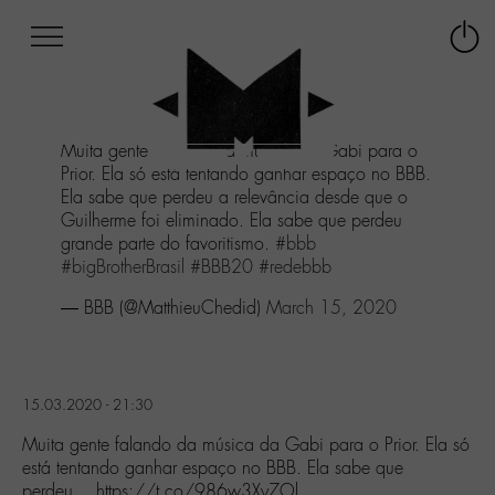
Afficher
Panneau de gestion des cookies
Labo
Connex
-
le
M-
menu
Aller
Muita gente falando da música da Gabi para o
au
Prior. Ela só está tentando ganhar espaço no BBB.
menu
Ela sabe que perdeu a relevância desde que o
Aller
Guilherme foi eliminado. Ela sabe que perdeu
au
grande parte do favoritismo.
#bbb
contenu
#bigBrotherBrasil
#BBB20
#redebbb
Aller
à
— BBB (@MatthieuChedid)
March 15, 2020
la
recherche
15.03.2020 - 21:30
Muita gente falando da música da Gabi para o Prior. Ela só
está tentando ganhar espaço no BBB. Ela sabe que
perdeu… https://t.co/986w3Xy7Ol