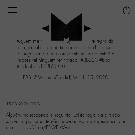
Afficher
Panneau de gestion des cookies
Labo
Connex
-
le
M-
menu
Aller
Alguém me responde o seguinte: Existe regra da
au
direção sobre um participante não pode acusar
menu
ou sugestionar que o outro está sendo racista? É
Aller
impossível ninguém ter notado.
#BBB20
#bbb
au
#redebbb
#BBBB2O20
contenu
Aller
— BBB (@MatthieuChedid)
March 15, 2020
à
la
recherche
15.03.2020 - 20:24
Alguém me responde o seguinte: Existe regra da direção
sobre um participante não pode acusar ou sugestionar que
o o… https://t.co/FPKVPjAWqr