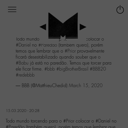
Afficher
Panneau de gestion des cookies
Labo
Connex
-
le
M-
menu
Aller
Todo mundo torcendo para o
#Prior
colocar o
au
#Daniel
no
#Paredão
(também quero), porém
menu
temos que lembrar que o
#Prior
provavelmente
Aller
ficará desestabilizado quando souber que o
au
#Babu
já está no paredão. Temos que torcer para
contenu
ele ficar firme.
#bbb
#bigBrotherBrasil
#BBB20
Aller
#redebbb
à
la
— BBB (@MatthieuChedid)
March 15, 2020
recherche
15.03.2020 - 20:28
Todo mundo torcendo para o #Prior colocar o #Daniel no
#Paredão (também quero), porém temos que lembrar que