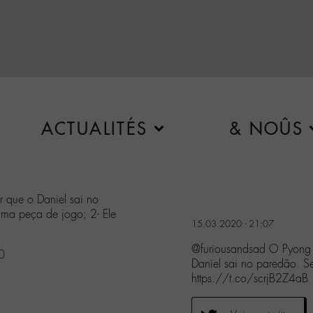
ACTUALITÉS
& NOÛS
r que o Daniel sai no
uma peça de jogo; 2- Ele
15.03.2020 - 21:07
@furiousandsad O Pyong é 
0
Daniel sai no paredão. S
https://t.co/scrjB2Z4aB