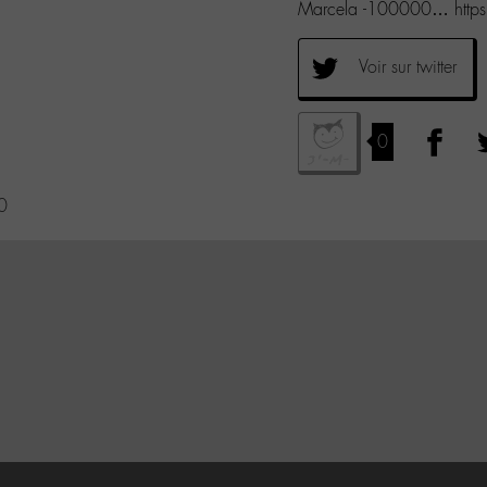
Marcela -100000… https
Voir sur twitter
0
0