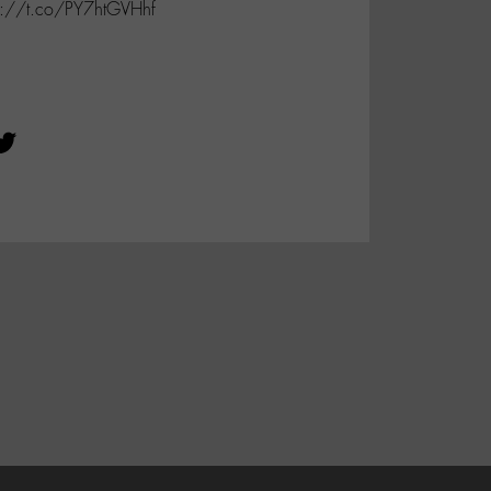
://t.co/PY7htGVHhf