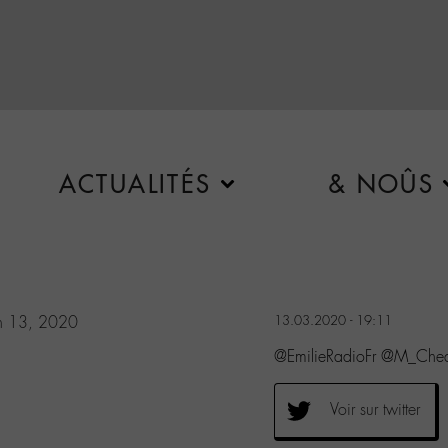
ACTUALITÉS
& NOÛS
h 13, 2020
13.03.2020 - 19:11
@EmilieRadioFr @M_Chedi
Voir sur twitter