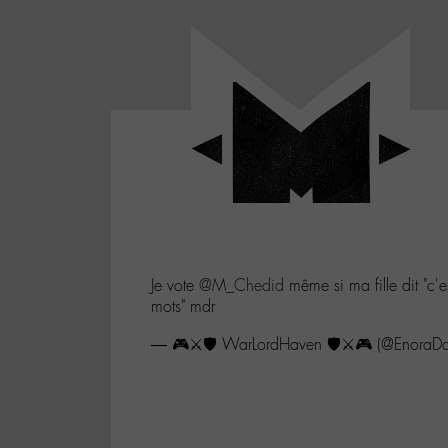
Panneau de gestion des cookies
LABO
-
Aller
Laboratoire
au
poétique
M-
menu
et
musical
Aller
autour
au
de
contenu
l'univers
Aller
de
-
à
M-
Je vote
@M_Chedid
même si ma fille dit "c'e
la
mots" mdr
recherche
— 🎮⚔️🛡️ WarLordHaven 🛡️⚔️🎮 (@EnoraD