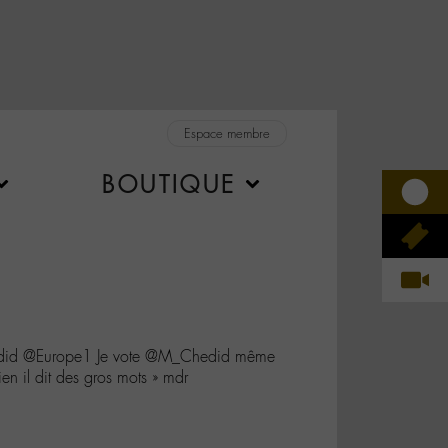
Espace membre
BOUTIQUE
did @Europe1 Je vote @M_Chedid même
bien il dit des gros mots » mdr