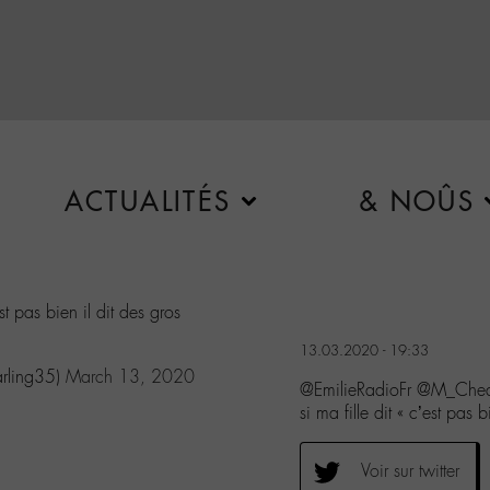
ACTUALITÉS
& NOÛS
st pas bien il dit des gros
13.03.2020 - 19:33
arling35)
March 13, 2020
@EmilieRadioFr @M_Che
si ma fille dit « c’est pas 
Voir sur twitter