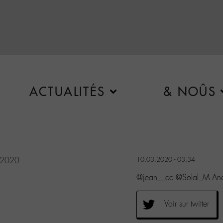
ACTUALITÉS
& NOÛS
 2020
10.03.2020 - 03:34
@jean__cc @Solal_M Ancr
Voir sur twitter