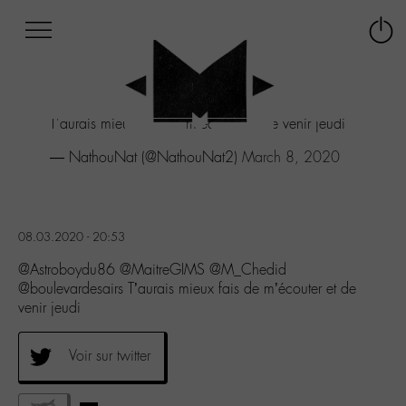
Afficher
Panneau de gestion des cookies
Labo
Connex
-
le
M-
menu
Aller
T'aurais mieux fais de m'écouter et de venir jeudi
au
menu
— NathouNat (@NathouNat2)
March 8, 2020
Aller
au
contenu
Aller
08.03.2020 - 20:53
à
la
@Astroboydu86 @MaitreGIMS @M_Chedid
recherche
@boulevardesairs T’aurais mieux fais de m’écouter et de
venir jeudi
Voir sur twitter