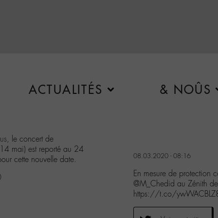
ACTUALITÉS
& NOÛS
us
, le concert de
 14 mai) est reporté au 24
08.03.2020 - 08:16
pour cette nouvelle date.
En mesure de protection co
0
@M_Chedid au Zénith de 
https://t.co/ywWACBLZ