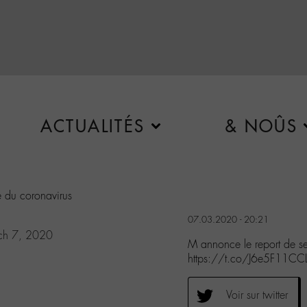
ACTUALITÉS
& NOÛS
e du coronavirus
07.03.2020 - 20:21
ch 7, 2020
M annonce le report de se
https://t.co/J6e5F11CC
Voir sur twitter