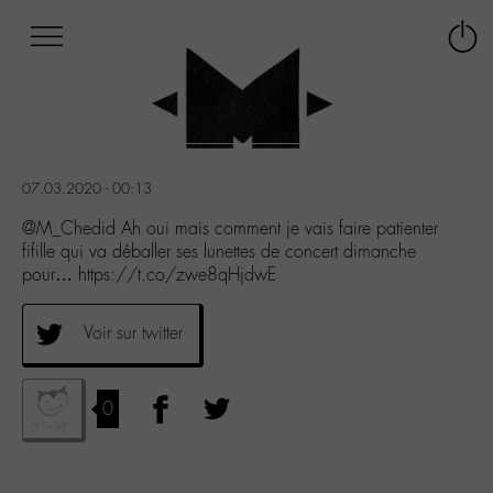
Afficher
Panneau de gestion des cookies
Labo
Connex
-
le
M-
menu
Aller
au
menu
07.03.2020 - 00:13
Aller
au
@M_Chedid Ah oui mais comment je vais faire patienter
contenu
fifille qui va déballer ses lunettes de concert dimanche
Aller
pour… https://t.co/zwe8qHjdwE
à
la
Voir sur twitter
recherche
0