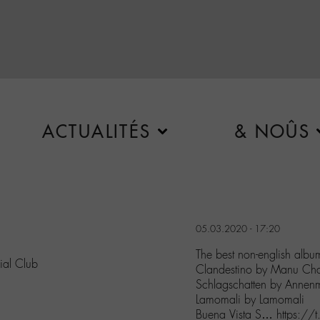
ACTUALITÉS
& NOÛS
05.03.2020 - 17:20
The best non-english albu
ial Club
Clandestino by Manu Ch
Schlagschatten by Annen
Lamomali by Lamomali
Buena Vista S… https://t