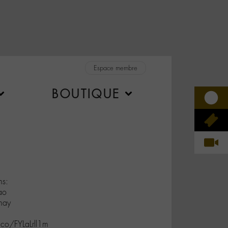
Espace membre
BOUTIQUE
ms:
ao
may
.co/FYLaLrll1m