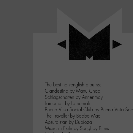
Panneau de gestion des cookies
LABO
-
Aller
Laboratoire
au
poétique
M-
menu
et
musical
Aller
autour
au
de
contenu
l'univers
Aller
de
-
à
M-
The best non-english albums:
la
Clandestino by Manu Chao
recherche
Schlagschatten by Annenmay
Lamomali by Lamomali
Buena Vista Social Club by Buena Vista Soc
The Traveller by Baaba Maal
Apsurdistan by Dubioza
Music in Exile by Songhoy Blues