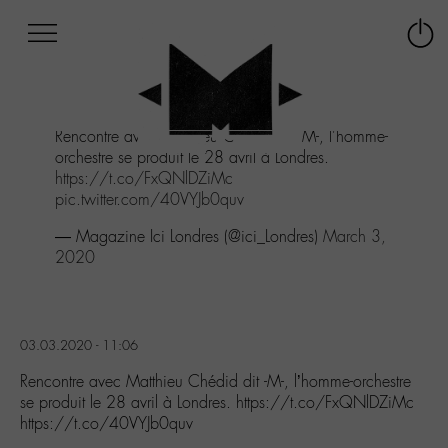
Afficher
Panneau de gestion des cookies
Labo
Connex
-
le
M-
menu
Aller
Rencontre avec Matthieu Chédid dit -M-, l'homme-
au
orchestre se produit le 28 avril à Londres.
menu
https://t.co/FxQNlDZiMc
Aller
pic.twitter.com/40VYJb0quv
au
contenu
— Magazine Ici Londres (@ici_Londres)
March 3,
Aller
2020
à
la
recherche
03.03.2020 - 11:06
Rencontre avec Matthieu Chédid dit -M-, l’homme-orchestre
se produit le 28 avril à Londres. https://t.co/FxQNlDZiMc
https://t.co/40VYJb0quv