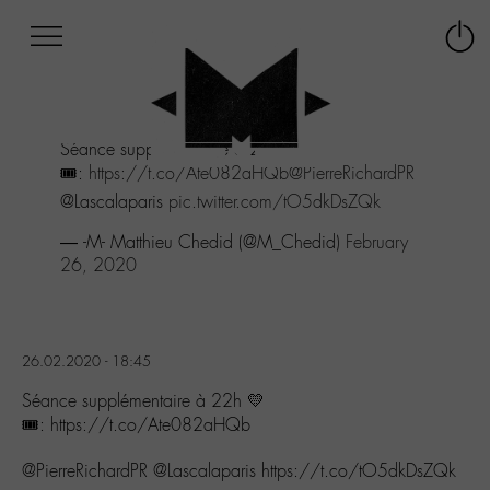
Afficher
Panneau de gestion des cookies
Labo
Connex
-
le
M-
menu
Aller
Séance supplémentaire à 22h 💛
au
🎟:
https://t.co/Ate082aHQb
@PierreRichardPR
menu
Aller
@Lascalaparis
pic.twitter.com/tO5dkDsZQk
au
— -M- Matthieu Chedid (@M_Chedid)
February
contenu
26, 2020
Aller
à
la
recherche
26.02.2020 - 18:45
Séance supplémentaire à 22h 💛
🎟: https://t.co/Ate082aHQb
@PierreRichardPR @Lascalaparis https://t.co/tO5dkDsZQk