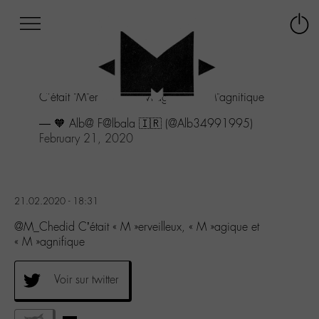
Afficher
Panneau de gestion des cookies
Labo
Connex
-
le
M-
menu
Aller
C'était "M"erveilleux, "M"agique et "M"agnifique
au
menu
— 🧡 Alb@ F@lbala 🇮🇷 (@Alb34991995)
Aller
February 21, 2020
au
contenu
Aller
à
21.02.2020 - 18:31
la
recherche
@M_Chedid C’était « M »erveilleux, « M »agique et
« M »agnifique
Voir sur twitter