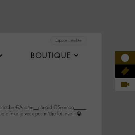
Espace membre
BOUTIQUE
abrioche @Andree__chedid @Serenaa_____
que c fake je veux pas m’être fait avoir 😭