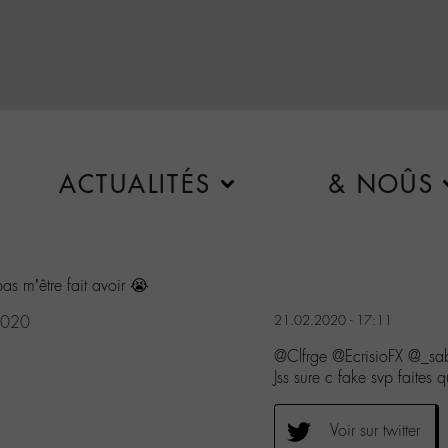
ACTUALITÉS
& NOÛS
pas m’être fait avoir 😭
2020
21.02.2020 - 17:11
@Clfrge @EcrisioFX @_s
Jss sure c fake svp faites 
Voir sur twitter