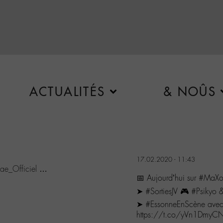
ACTUALITÉS
& NOÛS
17.02.2020 - 11:43
e_Officiel
…
📅 Aujourd’hui sur #MaXo
➤ #SortiesJV 🎮 #Psiky
➤ #EssonneEnScène av
https://t.co/yVn1DmyC