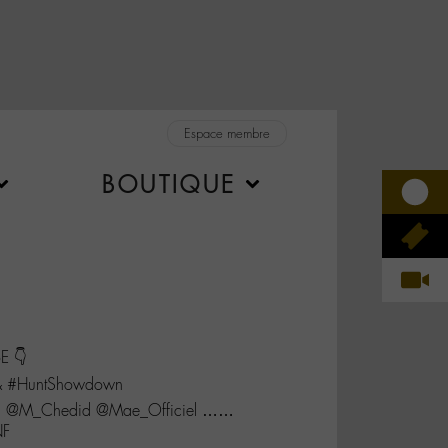
Espace membre
BOUTIQUE
E 👇
o & #HuntShowdown
ec @M_Chedid @Mae_Officiel ……
NF