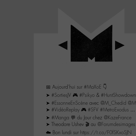
Panneau de gestion des cookies
LABO
-
Aller
Laboratoire
au
poétique
M-
menu
et
musical
Aller
autour
au
de
contenu
l'univers
Aller
de
-
à
M-
📅 Aujourd'hui sur
#MaXoE
👇
la
recherche
➤
#SortiesJV
🎮
#Psikyo
&
#HuntShowdown
➤
#EssonneEnScène
avec
@M_Chedid
@Ma
➤
#VidéoReplay
🎮
#SFV
#MetroExodus
…
➤
#Manga
💬 du Jour chez
@KazeFrance
➤ Theodore Ushev 🎬 au
@Forumdesimages
☁️ Bon lundi sur
https://t.co/F0fSKxoSJN